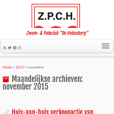
Zwem- & Poloclub "De Hokseberg"
Ga
naar
Home
»
2015
»
november
inhoud
Maandelijkse archieven:
november 2015
Huis-aan-huis verkoopactie van