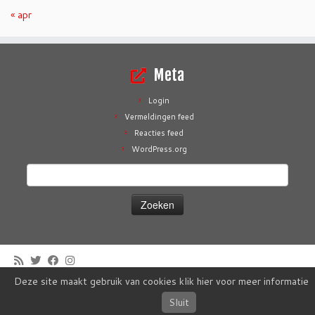
« apr
Meta
Login
Vermeldingen feed
Reacties feed
WordPress.org
Zoeken
naar:
Deze site maakt gebruik van cookies klik hier voor meer informatie
·
© 2026
Zwem- & Poloclub De Hokseberg - 't Harde
·
Aangeboden door
·
Ontworpen met de
Customizr thema
·
Sluit