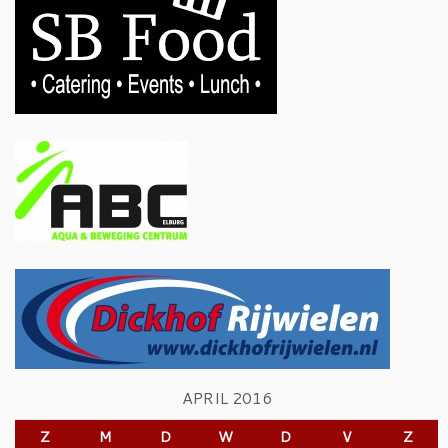
APRIL 2016
Z
M
D
W
D
V
Z