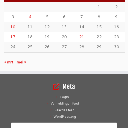
1
2
3
4
5
6
7
8
9
10
11
12
13
14
15
16
17
18
19
20
21
22
23
24
25
26
27
28
29
30
« mrt
mei »
Meta
Login
Vermeldingen feed
Reacties feed
WordPress.org
Zoeken