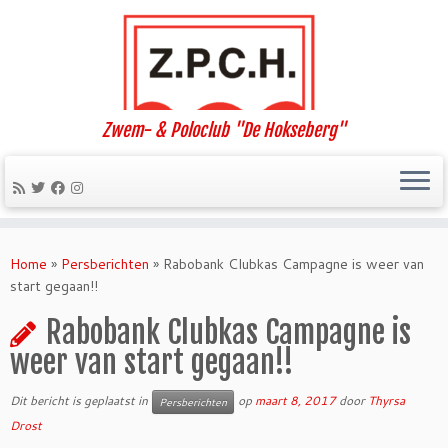
Zwem- & Poloclub "De Hokseberg"
Ga
naar
Home
»
Persberichten
»
Rabobank Clubkas Campagne is weer van
inhoud
start gegaan!!
Rabobank Clubkas Campagne is
weer van start gegaan!!
Dit bericht is geplaatst in
op
maart 8, 2017
door
Thyrsa
Persberichten
Drost