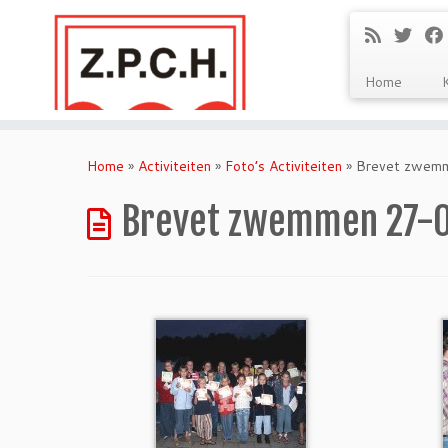
Home
Ga
naar
Home
»
Activiteiten
»
Foto’s Activiteiten
»
Brevet zwem
inhoud
Brevet zwemmen 27-