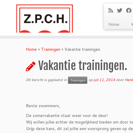
Home
Ga
naar
Home
»
Trainingen
»
Vakantie trainingen.
inhoud
Vakantie trainingen.
Dit bericht is geplaatst in
op
juli 11, 2014
door
Henk
Trainingen
Beste zwemmers,
De zomervakantie staat weer voor de deur!
Wij willen jullie echter de mogelijkheid bieden om door te
Grijp deze kans, dit zal jullie een voorsprong geven op d