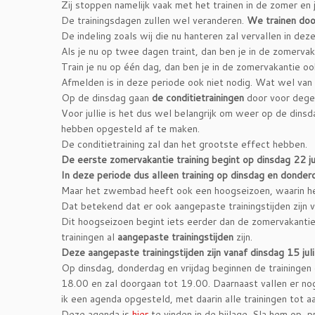
Zij stoppen namelijk vaak met het trainen in de zomer en j
De trainingsdagen zullen wel veranderen.
We trainen doo
De indeling zoals wij die nu hanteren zal vervallen in dez
Als je nu op twee dagen traint, dan ben je in de zomerv
Train je nu op één dag, dan ben je in de zomervakantie o
Afmelden is in deze periode ook niet nodig. Wat wel van 
Op de dinsdag gaan
de conditietrainingen
door voor degen
Voor jullie is het dus wel belangrijk om weer op de din
hebben opgesteld af te maken.
De conditietraining zal dan het grootste effect hebben.
De eerste zomervakantie training begint op dinsdag 22 ju
In deze periode dus alleen training op dinsdag en donder
Maar het zwembad heeft ook een hoogseizoen, waarin he
Dat betekend dat er ook aangepaste trainingstijden zijn v
Dit hoogseizoen begint iets eerder dan de zomervakantie
trainingen al
aangepaste trainingstijden
zijn.
Deze aangepaste trainingstijden zijn vanaf dinsdag 15 juli
Op dinsdag, donderdag en vrijdag beginnen de training
18.00 en zal doorgaan tot 19.00. Daarnaast vallen er nog
ik een agenda opgesteld, met daarin alle trainingen tot aa
Deze agenda is
hier
te vinden in de bijlage. Sla hem op, 