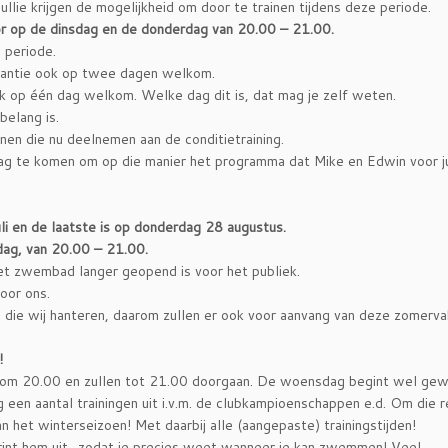
ullie krijgen de mogelijkheid om door te trainen tijdens deze periode.
r op de dinsdag en de donderdag van 20.00 – 21.00.
e periode.
akantie ook op twee dagen welkom.
ok op één dag welkom. Welke dag dit is, dat mag je zelf weten.
belang is.
en die nu deelnemen aan de conditietraining.
sdag te komen om op die manier het programma dat Mike en Edwin voor ju
li en de laatste is op donderdag 28 augustus.
dag, van 20.00 – 21.00.
t zwembad langer geopend is voor het publiek.
oor ons.
 die wij hanteren, daarom zullen er ook voor aanvang van deze zomerva
!
en om 20.00 en zullen tot 21.00 doorgaan. De woensdag begint wel ge
 een aantal trainingen uit i.v.m. de clubkampioenschappen e.d. Om die 
n het winterseizoen! Met daarbij alle (aangepaste) trainingstijden!
print hem uit.. zodat je precies weet wanneer je kan zwemmen! Veel