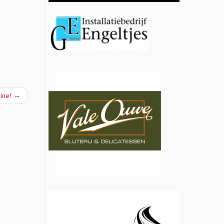
line!
→