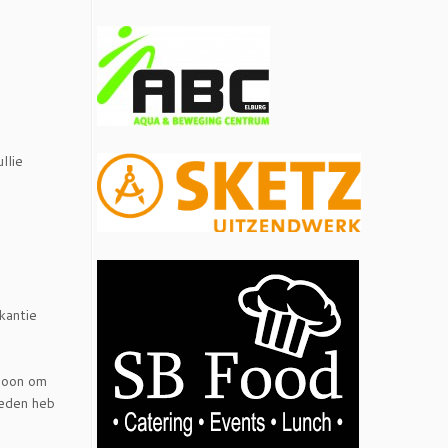
llie
kantie
woon om
reden heb