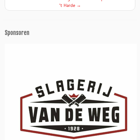
’t Harde
→
Sponsoren