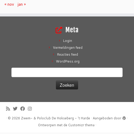
« nov
jan »
Meta
Login
Vermeldingen feed
Reacties feed
WordPress.org
Zoeken
naar:
·
© 2026
Zwem- & Poloclub De Hokseberg - 't Harde
·
Aangeboden door
·
Ontworpen met de
Customizr thema
·