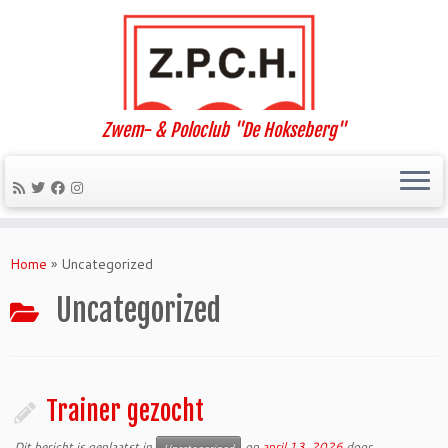
Zwem- & Poloclub "De Hokseberg"
Ga
naar
Home
»
Uncategorized
inhoud
Uncategorized
Trainer gezocht
Dit bericht is geplaatst in
op
april 13, 2026
door