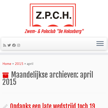
Zwem- & Poloclub "De Hokseberg"
Ga
naar
Home
»
2015
»
april
inhoud
Maandelijkse archieven:
april
2015
Ondanks een late wedstrijd toch 19