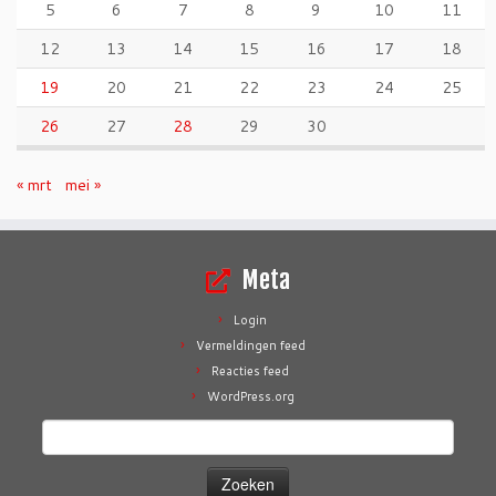
5
6
7
8
9
10
11
12
13
14
15
16
17
18
19
20
21
22
23
24
25
26
27
28
29
30
« mrt
mei »
Meta
Login
Vermeldingen feed
Reacties feed
WordPress.org
Zoeken
naar: