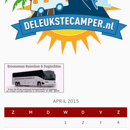
APRIL 2015
Z
M
D
W
D
V
Z
1
2
3
4