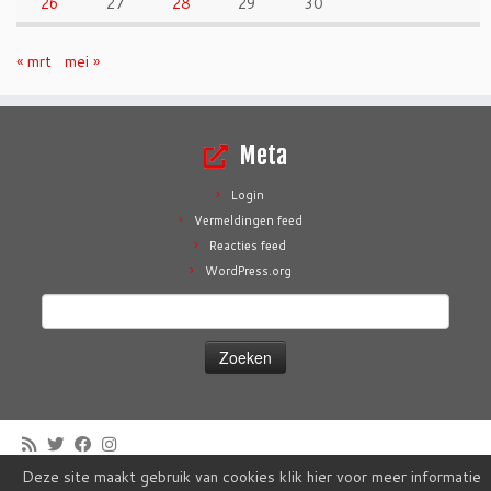
26
27
28
29
30
« mrt
mei »
Meta
Login
Vermeldingen feed
Reacties feed
WordPress.org
Zoeken
naar:
Deze site maakt gebruik van cookies klik hier voor meer informatie
·
© 2026
Zwem- & Poloclub De Hokseberg - 't Harde
·
Aangeboden door
·