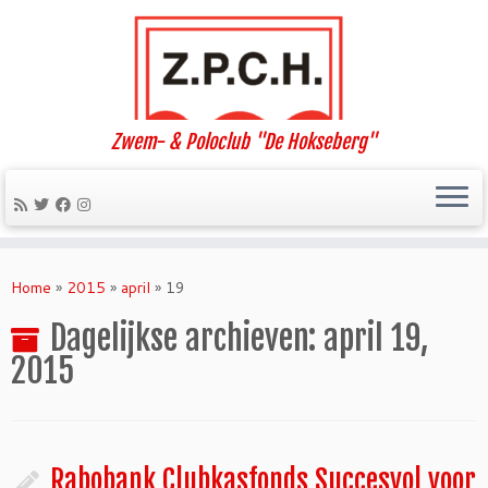
Zwem- & Poloclub "De Hokseberg"
Ga
naar
Home
»
2015
»
april
»
19
inhoud
Dagelijkse archieven:
april 19,
2015
Rabobank Clubkasfonds Succesvol voor