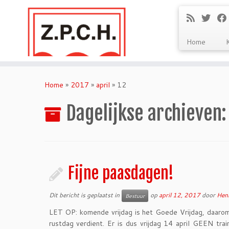
Home
Ga
naar
Home
»
2017
»
april
»
12
inhoud
Dagelijkse archieven
Fijne paasdagen!
Dit bericht is geplaatst in
op
april 12, 2017
door
Henk
Bestuur
LET OP: komende vrijdag is het Goede Vrijdag, daar
rustdag verdient. Er is dus vrijdag 14 april GEEN tra