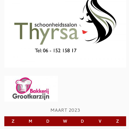
MAART 2023
Z
M
D
W
D
V
Z