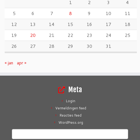
1
2
3
4
5
6
7
8
9
10
11
12
13
14
15
16
17
18
19
20
21
22
23
24
25
26
27
28
29
30
31
« jan
apr »
Meta
Login
Vermeldingen feed
Reacties feed
WordPress.org
Zoeken
naar: