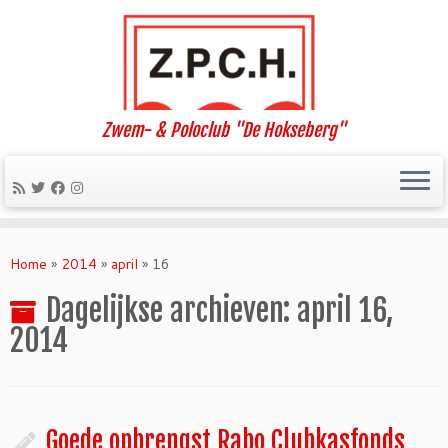
Zwem- & Poloclub "De Hokseberg"
Ga
naar
Home
»
2014
»
april
»
16
inhoud
Dagelijkse archieven:
april 16,
2014
Goede opbrengst Rabo Clubkasfonds