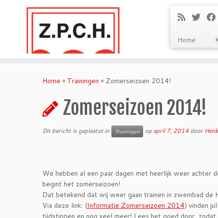
Home
Ga
naar
Home
»
Trainingen
»
Zomerseizoen 2014!
inhoud
Zomerseizoen 2014!
Dit bericht is geplaatst in
op
april 7, 2014
door
Henk
Trainingen
We hebben al een paar dagen met heerlijk weer achter d
begint het zomerseizoen!
Dat betekend dat wij weer gaan trainen in zwembad de 
Via deze link: (
Informatie Zomerseizoen 2014
) vinden ju
tijdstippen en nog veel meer! Lees het goed door, zodat 