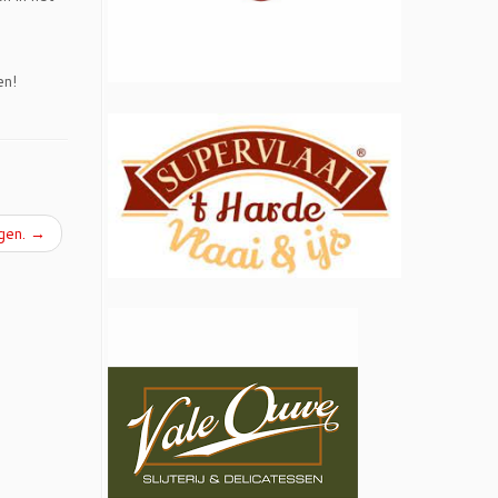
en!
agen.
→