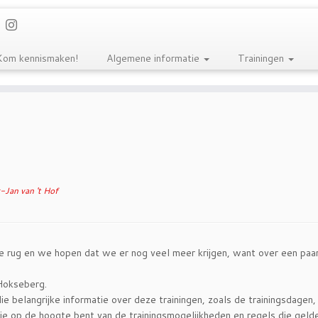
Kom kennismaken!
Algemene informatie
Trainingen
-Jan van 't Hof
e rug en we hopen dat we er nog veel meer krijgen, want over een pa
Hokseberg.
llie belangrijke informatie over deze trainingen, zoals de trainingsdagen,
je op de hoogte bent van de trainingsmogelijkheden en regels die gelde